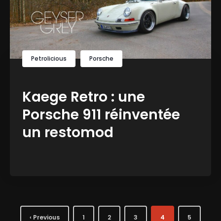
Petrolicious
Porsche
Kaege Retro : une
Porsche 911 réinventée
un restomod
‹ Previous
1
2
3
4
5