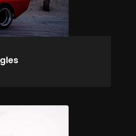
ègles