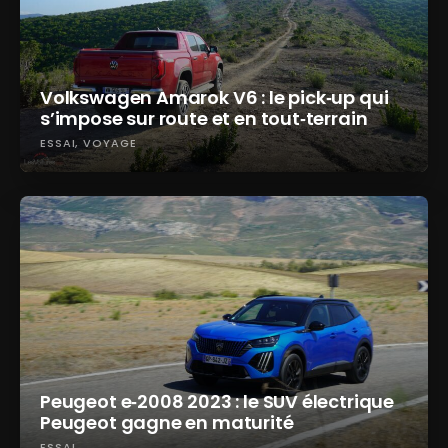
Volkswagen Amarok V6 : le pick‑up qui
s’impose sur route et en tout‑terrain
ESSAI
VOYAGE
Peugeot e‑2008 2023 : le SUV électrique
Peugeot gagne en maturité
ESSAI