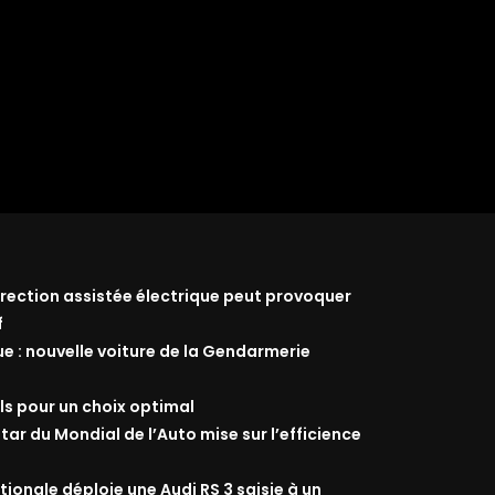
 direction assistée électrique peut provoquer
f
ue : nouvelle voiture de la Gendarmerie
ils pour un choix optimal
star du Mondial de l’Auto mise sur l’efficience
ionale déploie une Audi RS 3 saisie à un