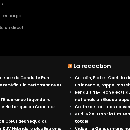
ns
e recharge
s en direct
La rédaction
érience de Conduite Pure
Citroën, Fiat et Opel : la
e redéfinit la performance et
un incendie, rappel massi
Renault 4 E-Tech électriq
 l’Endurance Légendaire
nationale en Guadeloupe
ile Historique au Cœur des
Coffre de toit : nos conse
Audi A2 e-tron : la future 
 au Cœur des Séquoias
totale
r SUV Hybride le plus Extrême
Vidéo : la Gendarmerie nat