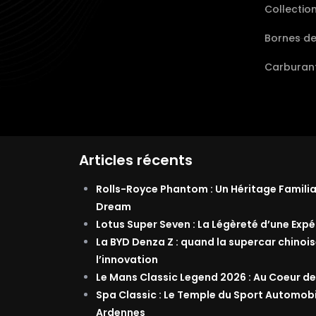
Collectio
Bornes d
Carburant
Articles récents
Rolls-Royce Phantom : Un Héritage Famili
Dream
Lotus Super Seven : La Légèreté d’une Exp
La BYD Denza Z : quand la supercar chinois
l’innovation
Le Mans Classic Legend 2026 : Au Coeur de
Spa Classic : Le Temple du Sport Automob
Ardennes