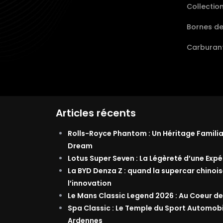
Collectio
Bornes d
Carburant
Articles récents
Rolls-Royce Phantom : Un Héritage Famili
Dream
Lotus Super Seven : La Légèreté d’une Exp
La BYD Denza Z : quand la supercar chinois
l’innovation
Le Mans Classic Legend 2026 : Au Coeur de
Spa Classic : Le Temple du Sport Automob
Ardennes