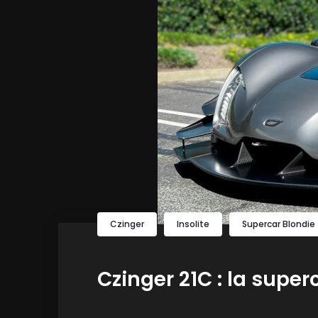
Czinger
Insolite
Supercar Blondie
Czinger 21C : la supe