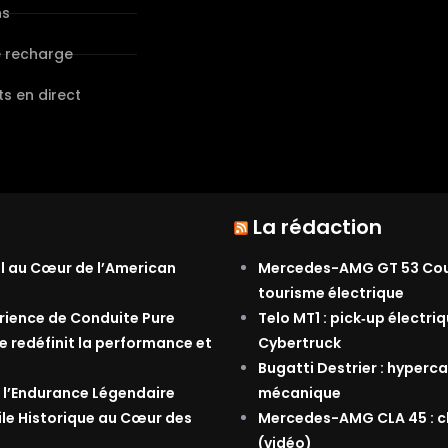
ns
e recharge
s en direct
La rédaction
al au Cœur de l’American
Mercedes-AMG GT 53 Coupé
tourisme électrique
érience de Conduite Pure
Telo MT1 : pick‑up électri
e redéfinit la performance et
Cybertruck
Bugatti Destrier : hyperca
 l’Endurance Légendaire
mécanique
ile Historique au Cœur des
Mercedes-AMG CLA 45 : ch
(vidéo)