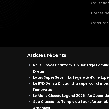
Collectio
Bornes d
Carburant
Articles récents
Rolls-Royce Phantom : Un Héritage Famili
Dream
Lotus Super Seven : La Légèreté d’une Exp
La BYD Denza Z : quand la supercar chinois
l’innovation
Le Mans Classic Legend 2026 : Au Coeur de
Spa Classic : Le Temple du Sport Automob
Ardennes