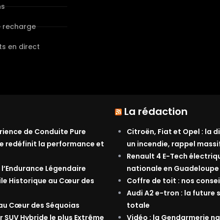
ns
e recharge
s en direct
La rédaction
érience de Conduite Pure
Citroën, Fiat et Opel : la
e redéfinit la performance et
un incendie, rappel massi
Renault 4 E-Tech électriq
 l’Endurance Légendaire
nationale en Guadeloupe
ile Historique au Cœur des
Coffre de toit : nos conse
Audi A2 e-tron : la future 
 au Cœur des Séquoias
totale
r SUV Hybride le plus Extrême
Vidéo : la Gendarmerie nat