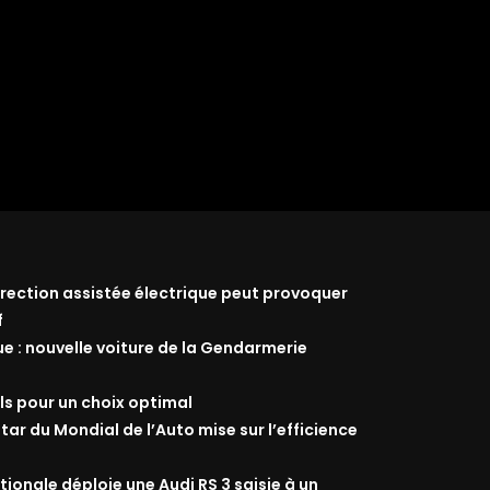
 direction assistée électrique peut provoquer
f
ue : nouvelle voiture de la Gendarmerie
ils pour un choix optimal
star du Mondial de l’Auto mise sur l’efficience
ionale déploie une Audi RS 3 saisie à un