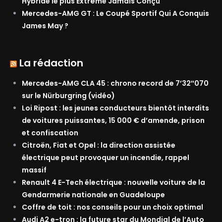
Hybride le plus Extrême Jamais Conçu
Mercedes-AMG GT : Le Coupé Sportif Qui A Conquis
James May ?
La rédaction
Mercedes-AMG CLA 45 : chrono record de 7’32″070
sur le Nürburgring (vidéo)
Loi Ripost : les jeunes conducteurs bientôt interdits
de voitures puissantes, 15 000 € d’amende, prison
et confiscation
Citroën, Fiat et Opel : la direction assistée
électrique peut provoquer un incendie, rappel
massif
Renault 4 E-Tech électrique : nouvelle voiture de la
Gendarmerie nationale en Guadeloupe
Coffre de toit : nos conseils pour un choix optimal
Audi A2 e-tron : la future star du Mondial de l’Auto