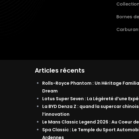
Collectio
Bornes d
Carburant
Articles récents
Rolls-Royce Phantom : Un Héritage Famili
Dream
Lotus Super Seven : La Légèreté d’une Exp
La BYD Denza Z : quand la supercar chinois
l’innovation
Le Mans Classic Legend 2026 : Au Coeur de
Spa Classic : Le Temple du Sport Automob
Ardennes