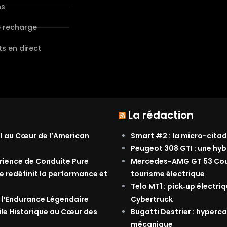
ns
e recharge
s en direct
La rédaction
al au Cœur de l’American
Smart #2 : la micro-citad
Peugeot 308 GTI : une hyb
érience de Conduite Pure
Mercedes-AMG GT 53 Coupé
e redéfinit la performance et
tourisme électrique
Telo MT1 : pick‑up électri
 l’Endurance Légendaire
Cybertruck
ile Historique au Cœur des
Bugatti Destrier : hyperca
mécanique