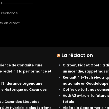
ns
e recharge
s en direct
La rédaction
érience de Conduite Pure
Citroën, Fiat et Opel : la
e redéfinit la performance et
un incendie, rappel massi
Renault 4 E-Tech électriq
 l’Endurance Légendaire
nationale en Guadeloupe
ile Historique au Cœur des
Coffre de toit : nos conse
Audi A2 e-tron : la future 
 au Cœur des Séquoias
totale
r SUV Hybride le plus Extrême
Vidéo : la Gendarmerie nat