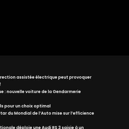
 direction assistée électrique peut provoquer
f
ue : nouvelle voiture de la Gendarmerie
ils pour un choix optimal
star du Mondial de l’Auto mise sur l’efficience
ionale déploie une Audi RS 3 saisie à un