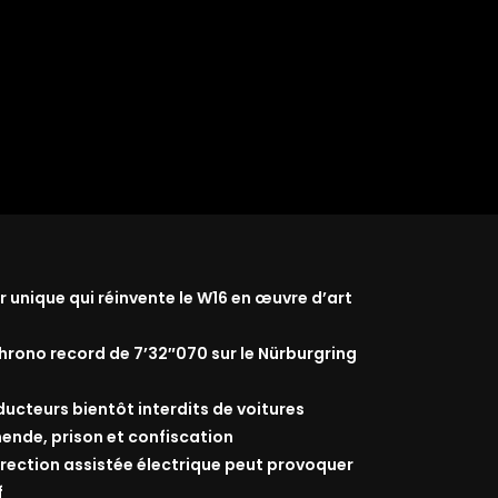
r unique qui réinvente le W16 en œuvre d’art
rono record de 7’32″070 sur le Nürburgring
nducteurs bientôt interdits de voitures
ende, prison et confiscation
 direction assistée électrique peut provoquer
f