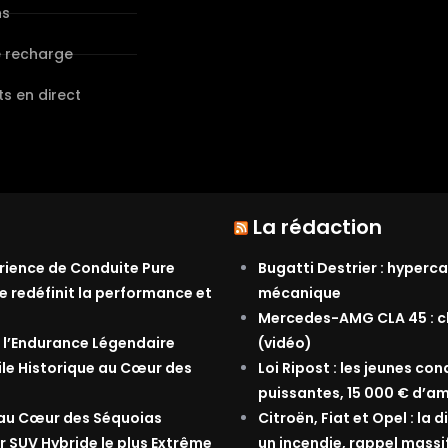
ns
e recharge
s en direct
La rédaction
érience de Conduite Pure
Bugatti Destrier : hyperca
e redéfinit la performance et
mécanique
Mercedes-AMG CLA 45 : ch
 l’Endurance Légendaire
(vidéo)
ile Historique au Cœur des
Loi Ripost : les jeunes co
puissantes, 15 000 € d’am
 au Cœur des Séquoias
Citroën, Fiat et Opel : la
r SUV Hybride le plus Extrême
un incendie, rappel massi