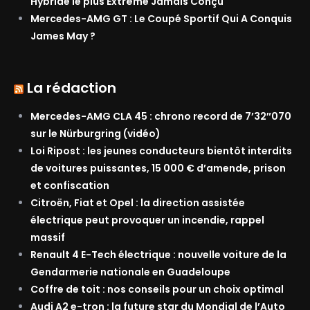
Hybride le plus Extrême Jamais Conçu
Mercedes-AMG GT : Le Coupé Sportif Qui A Conquis
James May ?
La rédaction
Mercedes-AMG CLA 45 : chrono record de 7’32″070
sur le Nürburgring (vidéo)
Loi Ripost : les jeunes conducteurs bientôt interdits
de voitures puissantes, 15 000 € d’amende, prison
et confiscation
Citroën, Fiat et Opel : la direction assistée
électrique peut provoquer un incendie, rappel
massif
Renault 4 E-Tech électrique : nouvelle voiture de la
Gendarmerie nationale en Guadeloupe
Coffre de toit : nos conseils pour un choix optimal
Audi A2 e-tron : la future star du Mondial de l’Auto