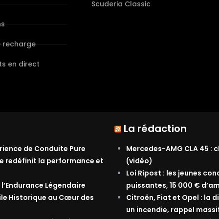
s
Scuderia Classic
ns
e recharge
s en direct
La rédaction
érience de Conduite Pure
Mercedes-AMG CLA 45 : ch
e redéfinit la performance et
(vidéo)
Loi Ripost : les jeunes co
 l’Endurance Légendaire
puissantes, 15 000 € d’am
ile Historique au Cœur des
Citroën, Fiat et Opel : la
un incendie, rappel massi