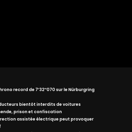
rono record de 7’32″070 sur le Nürburgring
nducteurs bientôt interdits de voitures
ende, prison et confiscation
 direction assistée électrique peut provoquer
f