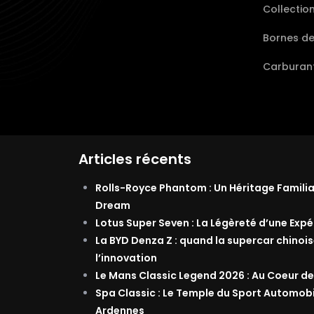
Collectio
Bornes d
Carburant
Articles récents
Rolls-Royce Phantom : Un Héritage Famili
Dream
Lotus Super Seven : La Légèreté d’une Exp
La BYD Denza Z : quand la supercar chinois
l’innovation
Le Mans Classic Legend 2026 : Au Coeur de
Spa Classic : Le Temple du Sport Automob
Ardennes