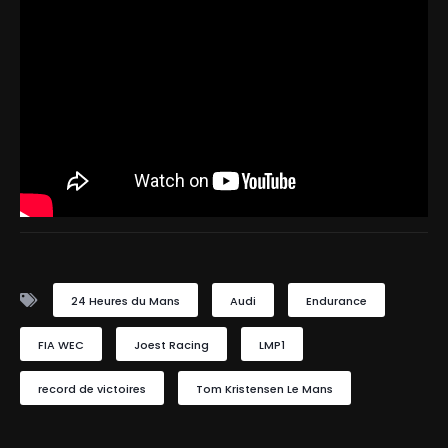
24 Heures du Mans
Audi
Endurance
FIA WEC
Joest Racing
LMP1
record de victoires
Tom Kristensen Le Mans