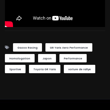
Gazoo Racing
GR Yaris Aero Performance
Homologation
Japon
Performance
Sportive
Toyota GR Yaris
voiture de rallye