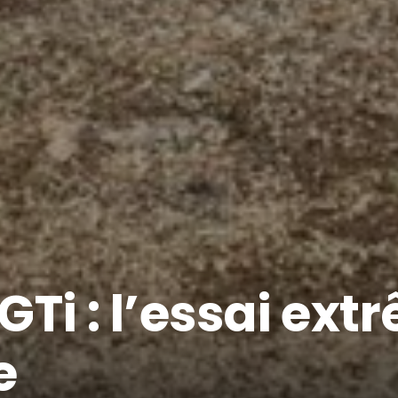
Ti : l’essai extr
e