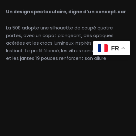
Un design spectaculaire, digne d’un concept‑car
La 508 adopte une silhouette de coupé quatre
portes, avec un capot plongeant, des optiques
acérées et les crocs lumineux inspirés du concept
FR
Instinct. Le profil élancé, les vitres sans encadrement
et les jantes 19 pouces renforcent son allure
dynamique. À l’arrière, les feux en relief et le bandeau
noir créent une signature visuelle moderne et
agressive. Peugeot livre ici l’un de ses designs les plus
aboutis.
Un habitacle premium et une position de conduite
sportive
À bord, la 508 reprend l’i‑Cockpit du 3008 mais avec
une ambiance plus raffinée. Matériaux valorisants,