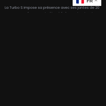
FR
La Turbo S impose sa présence avec ses jantes de 20
pouces, son écrou central inspiré du sport auto et ses
ailes élargies. Les lignes fluides contrastent avec
l’environnement urbain et renforcent son identité de
supercar.
Aérodynamisme actif et technologies avancées
La 911 Turbo S bénéficie du système PAA, combinant
aileron arrière télescopique et spoiler avant à
déploiement variable. Avec les suspensions actives
PASM, l’anti‑roulis PDCC et la boîte PDK à 7 rapports,
l’auto reste collée au sol. Les freins céramique PCCB
complètent cet arsenal.
560 chevaux parfaitement exploités