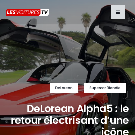
DeLorean
Supercar Blondie
DeLorean Alpha5 : le
retour électrisant d’une
icône