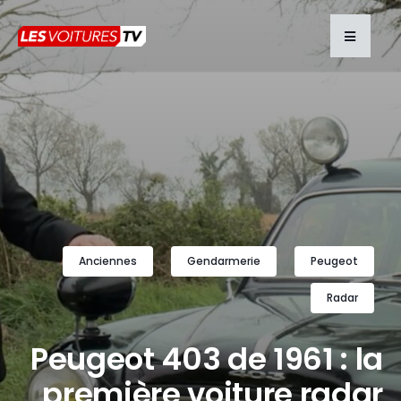
Anciennes
Gendarmerie
Peugeot
Radar
Peugeot 403 de 1961 : la
première voiture radar