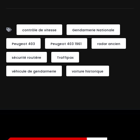
contrôle de vitesse
Gendarmerie Nationale
Peugeot 403
Peugeot 403 1961
radar ancien
sécurité routière
Traffipax
véhicule de gendarmerie
voiture historique