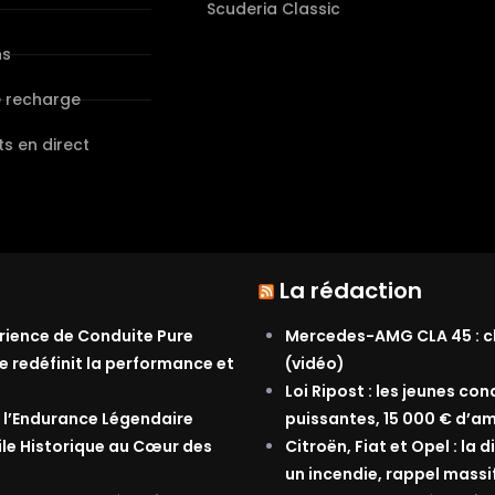
s
Scuderia Classic
ns
e recharge
s en direct
La rédaction
érience de Conduite Pure
Mercedes-AMG CLA 45 : ch
e redéfinit la performance et
(vidéo)
Loi Ripost : les jeunes co
 l’Endurance Légendaire
puissantes, 15 000 € d’am
ile Historique au Cœur des
Citroën, Fiat et Opel : la
un incendie, rappel massi