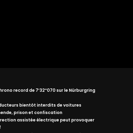
rono record de 7’32″070 sur le Nürburgring
nducteurs bientôt interdits de voitures
ende, prison et confiscation
 direction assistée électrique peut provoquer
f