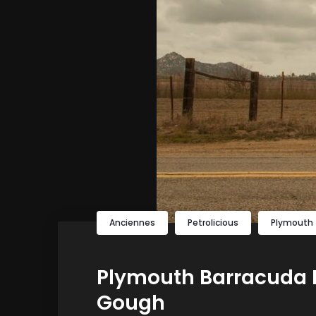
Anciennes
Petrolicious
Plymouth
Plymouth Barracuda F
Gough