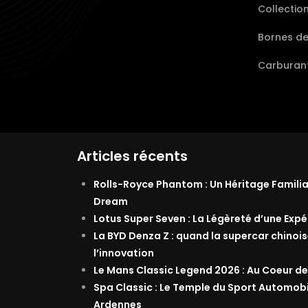
Collectio
Bornes d
Carburant
Articles récents
Rolls-Royce Phantom : Un Héritage Famili
Dream
Lotus Super Seven : La Légèreté d’une Exp
La BYD Denza Z : quand la supercar chinois
l’innovation
Le Mans Classic Legend 2026 : Au Coeur de
Spa Classic : Le Temple du Sport Automob
Ardennes