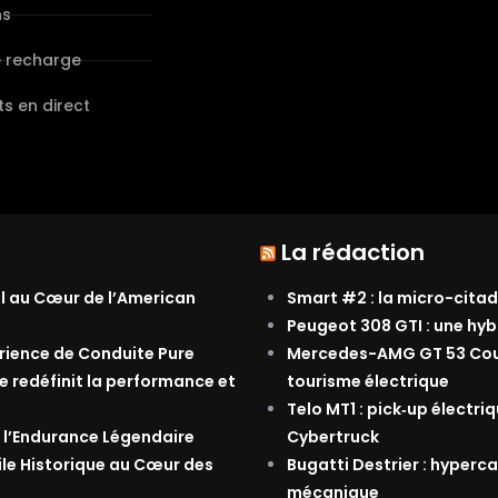
ns
e recharge
s en direct
La rédaction
al au Cœur de l’American
Smart #2 : la micro-citad
Peugeot 308 GTI : une hyb
érience de Conduite Pure
Mercedes-AMG GT 53 Coupé
e redéfinit la performance et
tourisme électrique
Telo MT1 : pick‑up électri
 l’Endurance Légendaire
Cybertruck
ile Historique au Cœur des
Bugatti Destrier : hyperca
mécanique