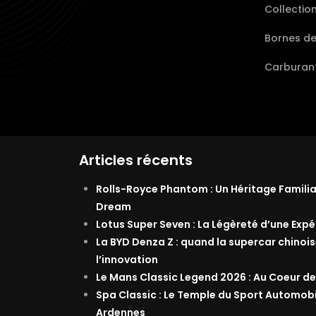
Collectio
Bornes d
Carburant
Articles récents
Rolls-Royce Phantom : Un Héritage Famili
Dream
Lotus Super Seven : La Légèreté d’une Exp
La BYD Denza Z : quand la supercar chinois
l’innovation
Le Mans Classic Legend 2026 : Au Coeur de
Spa Classic : Le Temple du Sport Automob
Ardennes