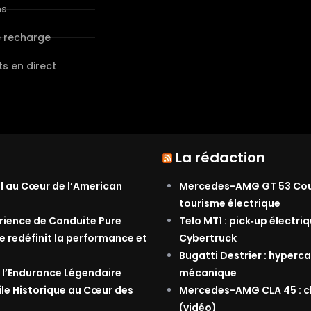
ns
e recharge
s en direct
La rédaction
al au Cœur de l’American
Mercedes-AMG GT 53 Coupé
tourisme électrique
érience de Conduite Pure
Telo MT1 : pick‑up électri
e redéfinit la performance et
Cybertruck
Bugatti Destrier : hyperca
 l’Endurance Légendaire
mécanique
ile Historique au Cœur des
Mercedes-AMG CLA 45 : ch
(vidéo)