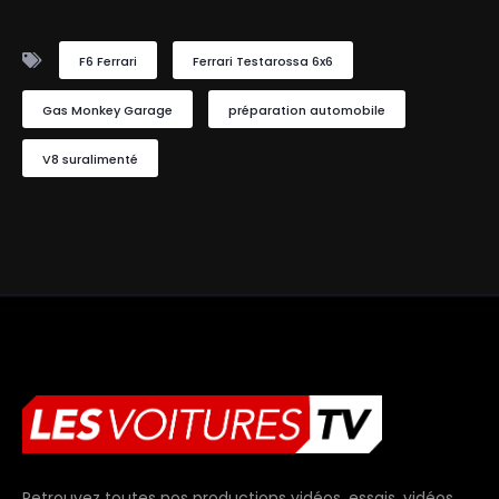
F6 Ferrari
Ferrari Testarossa 6x6
Gas Monkey Garage
préparation automobile
V8 suralimenté
Retrouvez toutes nos productions vidéos, essais, vidéos