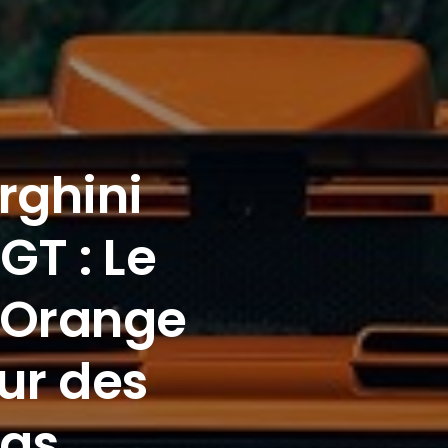
volari :
rcar
,
e d’une
le Ère
s