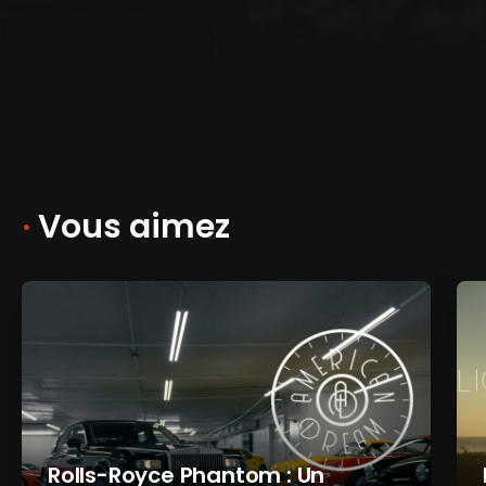
·
Vous aimez
Rolls-Royce Phantom : Un