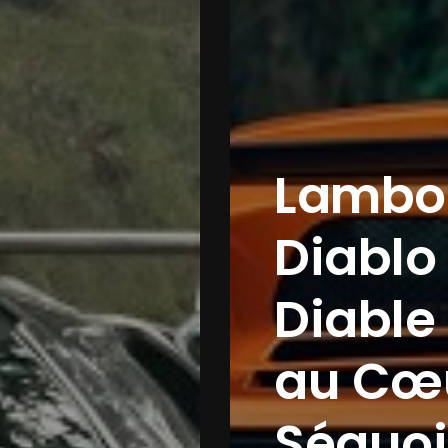
Audi Nu
L’Hype
Ultime
Symbol
Nouvel
chez le