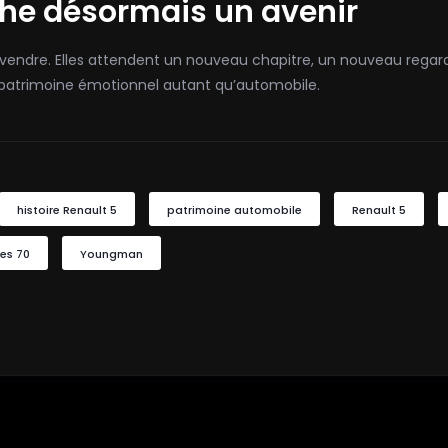
che désormais un avenir
à vendre. Elles attendent un nouveau chapitre, un nouveau rega
 patrimoine émotionnel autant qu’automobile.
histoire Renault 5
patrimoine automobile
Renault 5
ées 70
Youngman