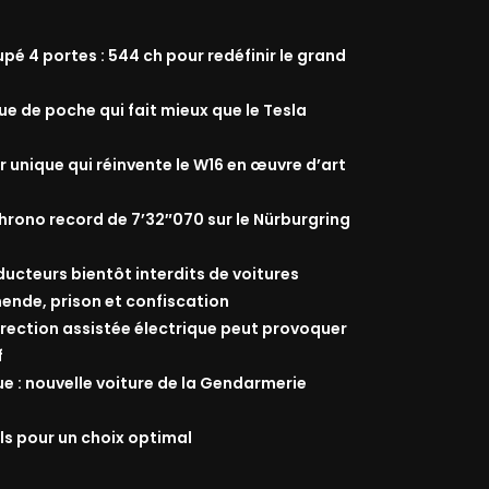
 4 portes : 544 ch pour redéfinir le grand
que de poche qui fait mieux que le Tesla
r unique qui réinvente le W16 en œuvre d’art
rono record de 7’32″070 sur le Nürburgring
nducteurs bientôt interdits de voitures
ende, prison et confiscation
 direction assistée électrique peut provoquer
f
ue : nouvelle voiture de la Gendarmerie
ils pour un choix optimal