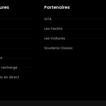
tures
Partenaires
GTA
Les Yachts
Les Voitures
s
Scuderia Classic
ns
e recharge
s en direct