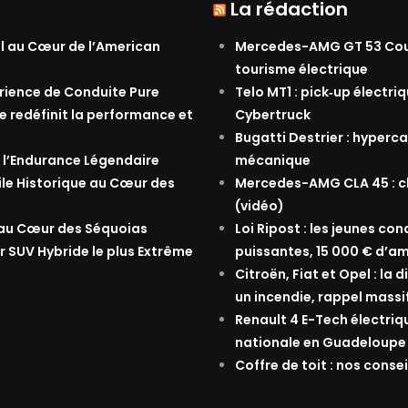
La rédaction
al au Cœur de l’American
Mercedes-AMG GT 53 Coupé
tourisme électrique
érience de Conduite Pure
Telo MT1 : pick‑up électri
e redéfinit la performance et
Cybertruck
Bugatti Destrier : hyperca
 l’Endurance Légendaire
mécanique
ile Historique au Cœur des
Mercedes-AMG CLA 45 : ch
(vidéo)
 au Cœur des Séquoias
Loi Ripost : les jeunes co
r SUV Hybride le plus Extrême
puissantes, 15 000 € d’am
Citroën, Fiat et Opel : la
un incendie, rappel massi
Renault 4 E-Tech électriq
nationale en Guadeloupe
Coffre de toit : nos conse