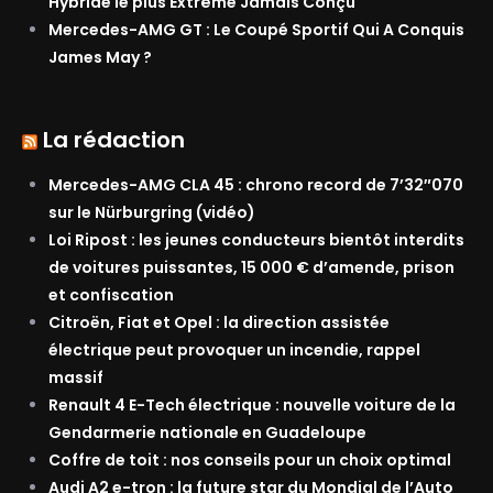
Hybride le plus Extrême Jamais Conçu
Mercedes-AMG GT : Le Coupé Sportif Qui A Conquis
James May ?
La rédaction
Mercedes-AMG CLA 45 : chrono record de 7’32″070
sur le Nürburgring (vidéo)
Loi Ripost : les jeunes conducteurs bientôt interdits
de voitures puissantes, 15 000 € d’amende, prison
et confiscation
Citroën, Fiat et Opel : la direction assistée
électrique peut provoquer un incendie, rappel
massif
Renault 4 E-Tech électrique : nouvelle voiture de la
Gendarmerie nationale en Guadeloupe
Coffre de toit : nos conseils pour un choix optimal
Audi A2 e-tron : la future star du Mondial de l’Auto