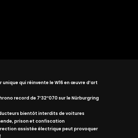
r unique qui réinvente le W16 en œuvre d’art
rono record de 7’32″070 sur le Nürburgring
nducteurs bientôt interdits de voitures
ende, prison et confiscation
 direction assistée électrique peut provoquer
f