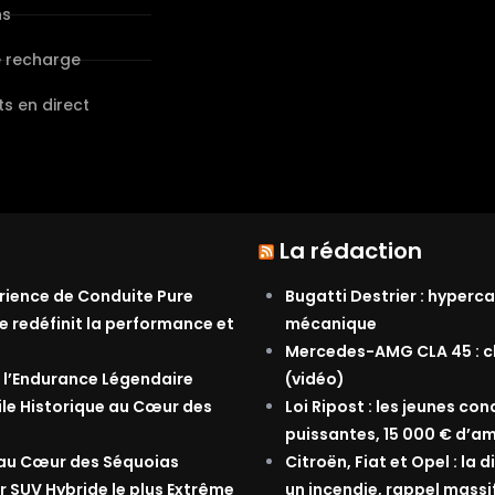
ns
e recharge
s en direct
La rédaction
érience de Conduite Pure
Bugatti Destrier : hyperca
e redéfinit la performance et
mécanique
Mercedes-AMG CLA 45 : ch
 l’Endurance Légendaire
(vidéo)
ile Historique au Cœur des
Loi Ripost : les jeunes co
puissantes, 15 000 € d’am
 au Cœur des Séquoias
Citroën, Fiat et Opel : la
r SUV Hybride le plus Extrême
un incendie, rappel massi