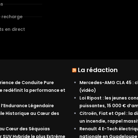
ns
e recharge
s en direct
La rédaction
érience de Conduite Pure
Mercedes-AMG CLA 45 : ch
e redéfinit la performance et
(vidéo)
Loi Ripost : les jeunes co
 l’Endurance Légendaire
puissantes, 15 000 € d’am
ile Historique au Cœur des
Citroën, Fiat et Opel : la
un incendie, rappel massi
 au Cœur des Séquoias
Renault 4 E-Tech électriq
r SUV Hybride le plus Extrême
nationale en Guadeloupe