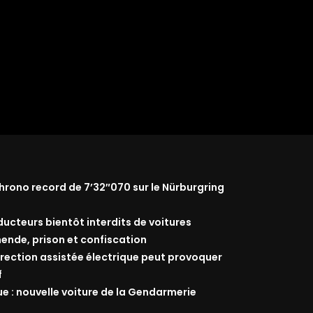
rono record de 7’32″070 sur le Nürburgring
nducteurs bientôt interdits de voitures
ende, prison et confiscation
 direction assistée électrique peut provoquer
f
ue : nouvelle voiture de la Gendarmerie