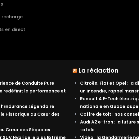
ns
e recharge
s en direct
La rédaction
érience de Conduite Pure
Citroën, Fiat et Opel : la
e redéfinit la performance et
un incendie, rappel massi
Renault 4 E-Tech électriq
 l’Endurance Légendaire
nationale en Guadeloupe
ile Historique au Cœur des
Coffre de toit : nos conse
Audi A2 e-tron : la future 
 au Cœur des Séquoias
totale
r SUV Hybride le plus Extrême
Vidéo : la Gendarmerie nat