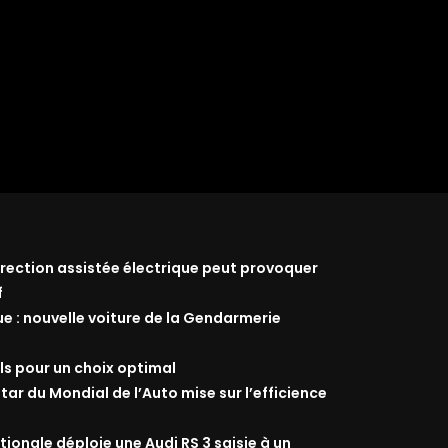
 direction assistée électrique peut provoquer
f
ue : nouvelle voiture de la Gendarmerie
ils pour un choix optimal
star du Mondial de l’Auto mise sur l’efficience
ionale déploie une Audi RS 3 saisie à un