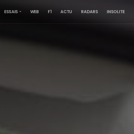
ESSAIS
WEB
F1
ACTU
RADARS
INSOLITE