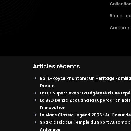
Collectio
Bornes d
Carburant
Articles récents
Rolls-Royce Phantom : Un Héritage Famili
Dream
Lotus Super Seven : La Légèreté d’une Exp
La BYD Denza Z : quand la supercar chinois
l’innovation
Le Mans Classic Legend 2026 : Au Coeur de
Spa Classic : Le Temple du Sport Automob
Ardennes