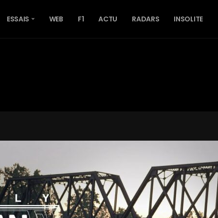
ESSAIS
WEB
F1
ACTU
RADARS
INSOLITE