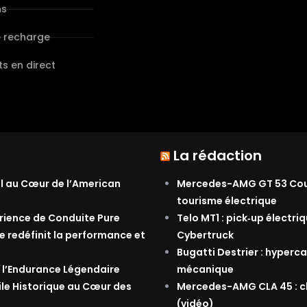
ns
e recharge
s en direct
La rédaction
al au Cœur de l’American
Mercedes-AMG GT 53 Coupé
tourisme électrique
érience de Conduite Pure
Telo MT1 : pick‑up électri
e redéfinit la performance et
Cybertruck
Bugatti Destrier : hyperca
 l’Endurance Légendaire
mécanique
ile Historique au Cœur des
Mercedes-AMG CLA 45 : ch
(vidéo)