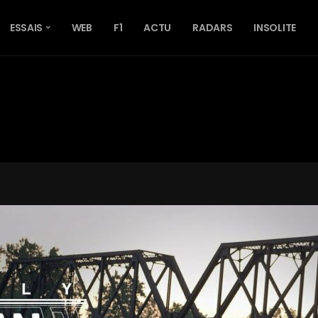
ESSAIS
WEB
F1
ACTU
RADARS
INSOLITE