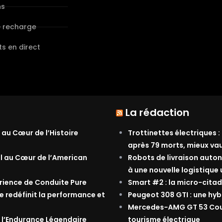
ns
e recharge
s en direct
La rédaction
 au Cœur de l’Histoire
Trottinettes électriques :
après 79 morts, mieux va
al au Cœur de l’American
Robots de livraison auton
à une nouvelle logistique
érience de Conduite Pure
Smart #2 : la micro-citad
e redéfinit la performance et
Peugeot 308 GTI : une hyb
Mercedes-AMG GT 53 Coupé
 l’Endurance Légendaire
tourisme électrique