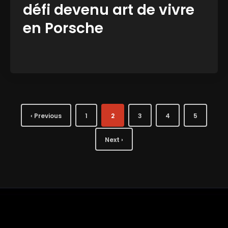
défi devenu art de vivre
en Porsche
‹ Previous
1
2
3
4
5
Next ›