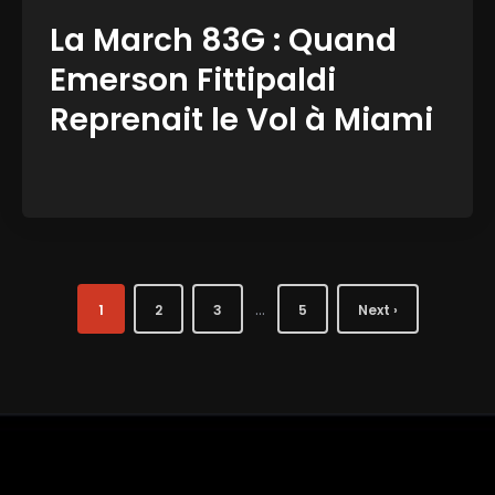
La March 83G : Quand
Emerson Fittipaldi
Reprenait le Vol à Miami
…
1
2
3
5
Next ›