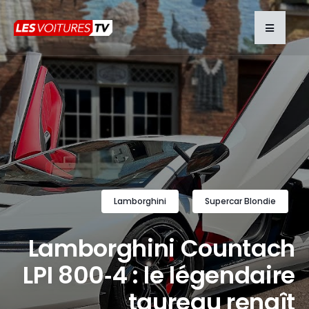
Lamborghini
Supercar Blondie
Lamborghini Countach
LPI 800‑4 : le légendaire
taureau renaît