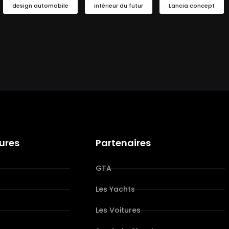
design automobile
intérieur du futur
Lancia concept
tures
Partenaires
GTA
Les Yachts
Les Voitures