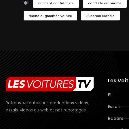
concept car futuriste
conduite autonome
réalité augmentée voiture
Supercar Blondie
Les Voi
F1
Retrouvez toutes nos productions vidéos,
Essais
essais, vidéos du web et nos reportages.
Radars