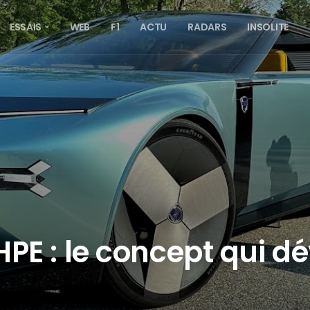
ESSAIS
WEB
F1
ACTU
RADARS
INSOLITE
PE : le concept qui dév