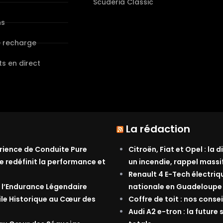
s
Scuderia Classic
ns
e recharge
s en direct
La rédaction
érience de Conduite Pure
Citroën, Fiat et Opel : la
e redéfinit la performance et
un incendie, rappel massi
Renault 4 E-Tech électriq
 l’Endurance Légendaire
nationale en Guadeloupe
ile Historique au Cœur des
Coffre de toit : nos conse
Audi A2 e-tron : la future 