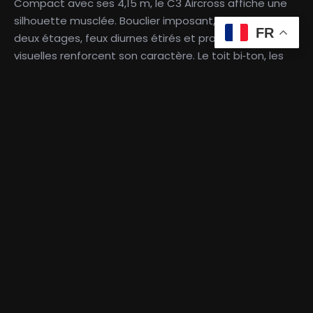
Compact avec ses 4,15 m, le C3 Aircross affiche une
silhouette musclée. Bouclier imposant, calandre à
FR
deux étages, feux diurnes étirés et protections
visuelles renforcent son caractère. Le toit bi‑ton, les
custodes décorées et les packs couleurs permettent
plus de 90 combinaisons extérieures. Citroën
abandonne les Airbumps pour un style plus cohérent
et plus mature.
Un habitacle spacieux et modulable
À bord, l’ambiance reprend celle de la C3 mais en plus
vaste. La planche de bord horizontale, le toit
panoramique et les nombreuses ambiances
intérieures créent un espace chaleureux. La
banquette coulissante, les sièges rabattables et les
multiples rangements offrent une modularité rare
dans la catégorie. Avec 410 litres de coffre, il devance